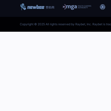
跳
至
内
容