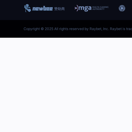
跳
至
内
容