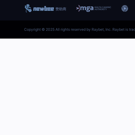
跳
至
内
容